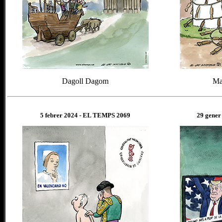
Dagoll Dagom
Ma
5 febr
er
202
4
- EL TEMPS 2069
29 gene