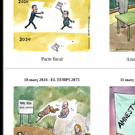
Pacte fiscal
Azna
18 març
202
4
- EL TEMPS 2075
11 març