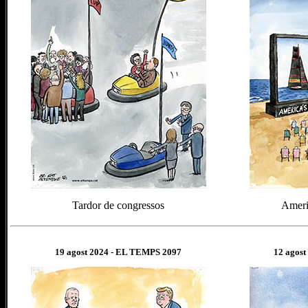
Tardor de congressos
Ameri
19 agost
202
4
- EL TEMPS 2097
12 agost