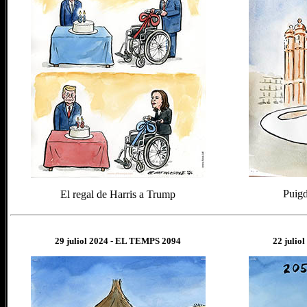
Puigd
El regal de Harris a Trump
29
juliol
202
4
- EL TEMPS 2094
22
juliol