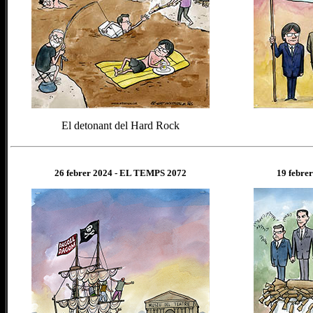
El detonant del Hard Rock
26 febr
er
202
4
- EL TEMPS 2072
19 febr
e