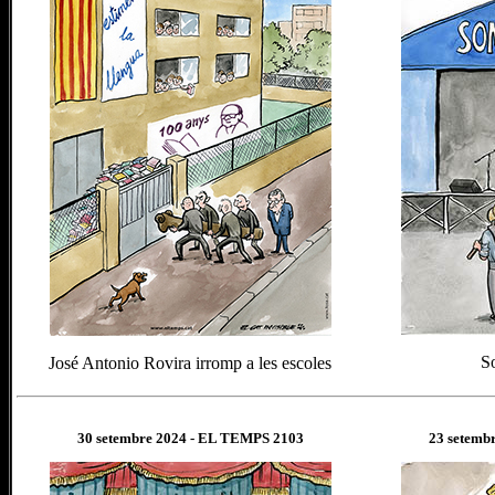
So
José Antonio Rovira irromp a les escoles
30 setembre
202
4
- EL TEMPS 2103
23 setemb