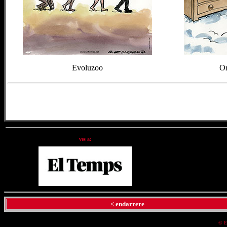
Evoluzoo
Or
ves a:
< endarrere
© E