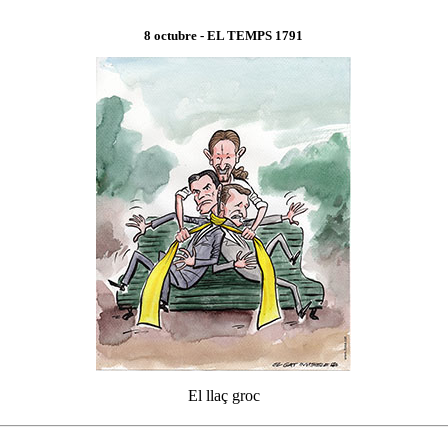
8 octubre
- EL TEMPS 1
791
El llaç groc