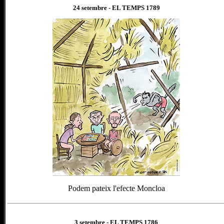
24 setembre
- EL TEMPS 1
789
Podem pateix l'efecte Moncloa
3 setembre
- EL TEMPS 1
786