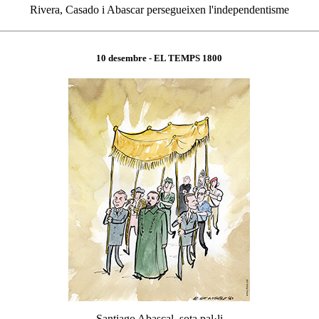
Rivera, Casado i Abascar persegueixen l'independentisme
10 desembre
- EL TEMPS 180
0
Santiago Abascal, sota pal·li