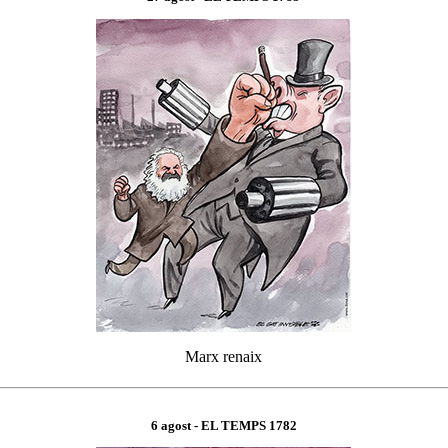
Marx renaix
6 agost
- EL TEMPS 1
782