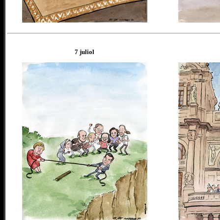
7
juliol