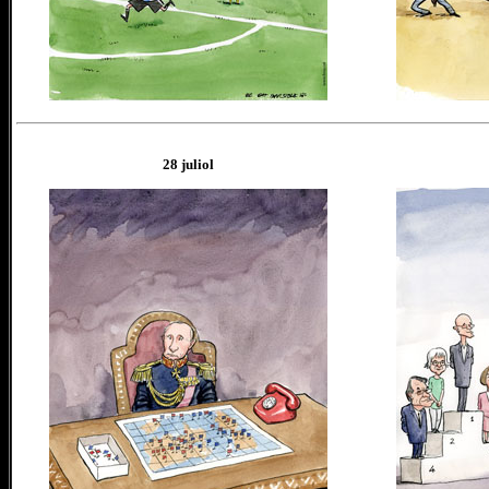
2
8
juliol