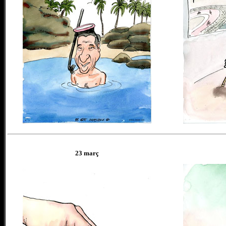
23
març