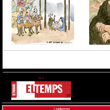
ves a:
< endarrere